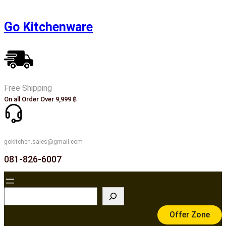
Skip
to
Go Kitchenware
content
Free Shipping
On all Order Over 9,999 ฿
gokitchen.sales@gmail.com
081-826-6007
S
e
Offer Zone
a